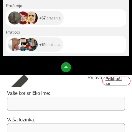
+67
Praćenja
+67
praćenja
+64
Pratioci
+64
pratilaca
Prijava
Priključi
se
Vaše korisničko ime:
Vaša lozinka: