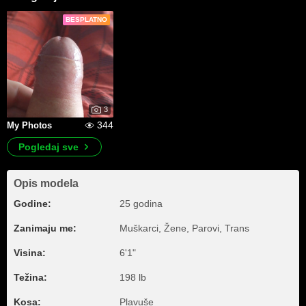
BESPLATNO
3
344
My Photos
Pogledaj sve
Opis modela
Godine:
25 godina
Zanimaju me:
Muškarci, Žene, Parovi, Trans
Visina:
6'1"
Težina:
198 lb
Kosa:
Plavuše