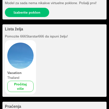
Model za sada nema nikakve virtuelne poklone. Pošalji prvi!
Izaberite poklon
Lista želja
Pomozite
666Starstar666
da ispuni želju!
Vacation
Thailand
Pročitaj
više
Praćenja