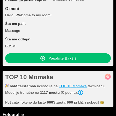
O meni
Hello! Welcome to my room!
Šta me pali:
Massage
Šta me odbija:
BDSM
Pošaljite Bakšiš
TOP 10 Momaka
666Starstar666
učestvuje na
TOP 10 Momaka
takmičenju.
Model je trenutno na
1117 mestu
(0 poena).
Pošaljite Tokene da biste
666Starstar666
približili
pobedi!
Fotografije