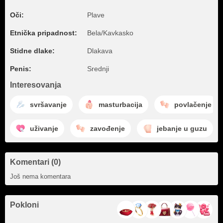
Oči:
Plave
Etnička pripadnost:
Bela/Kavkasko
Stidne dlake:
Dlakava
Penis:
Srednji
Interesovanja
svršavanje
masturbacija
povlačenje
uživanje
zavođenje
jebanje u guzu
Komentari (0)
Još nema komentara
Pokloni