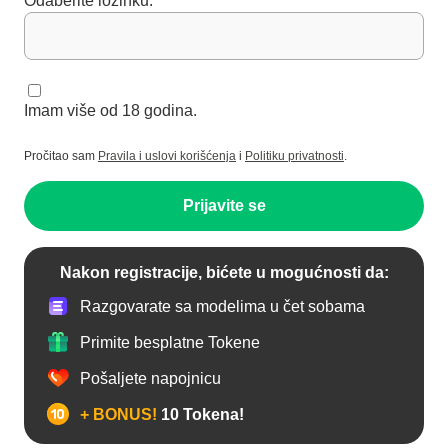
Odaberite lozinku:
Imam više od 18 godina.
Pročitao sam
Pravila i uslovi korišćenja
i
Politiku privatnosti
.
Prijavite se
Nakon registracije, bićete u mogućnosti da:
Razgovarate sa modelima u čet sobama
Primite besplatne Tokene
Pošaljete napojnicu
+ BONUS!
10 Tokena!