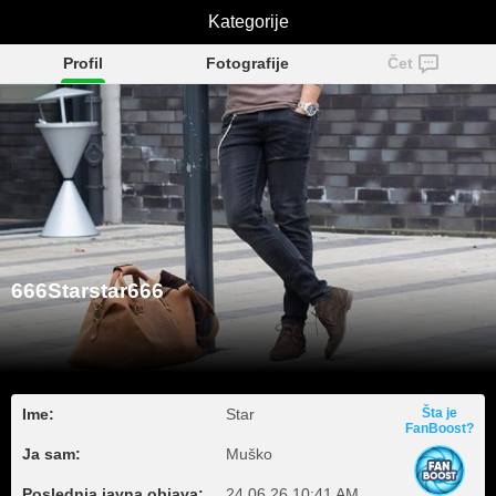
666Starstar666
Kategorije
Profil
Fotografije
Čet
666Starstar666
Ime:
Star
Šta je
FanBoost?
Ja sam:
Muško
Poslednja javna objava:
24.06.26 10:41 AM