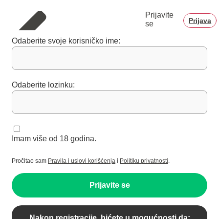
Prijavite
Prijava
se
Odaberite svoje korisničko ime:
Odaberite lozinku:
Imam više od 18 godina.
Pročitao sam
Pravila i uslovi korišćenja
i
Politiku privatnosti
.
Prijavite se
Nakon registracije, bićete u mogućnosti da: