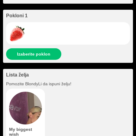
Pokloni 1
Izaberite poklon
Lista želja
Pomozite
BlondyLi
da ispuni želju!
My biggest
wish