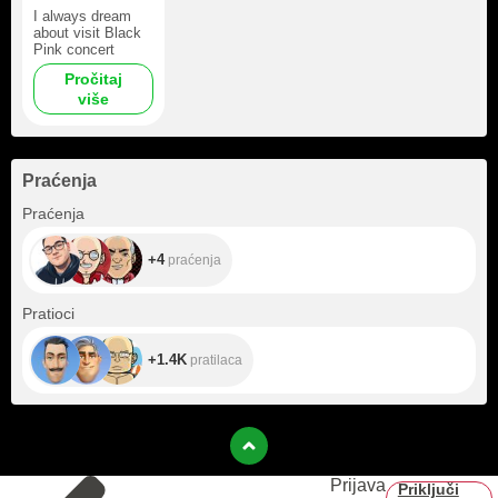
I always dream
about visit Black
Pink concert
Pročitaj
više
Praćenja
+4
Praćenja
+4
praćenja
+1.4K
Pratioci
+1.4K
pratilaca
Prijava
Priključi