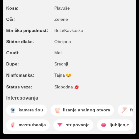
Kosa:
Plavuše
Oči:
Zelene
Etnička pripadnost:
Bela/Kavkasko
Stidne dlake:
Obrijana
Grudi:
Mali
Dupe:
Srednji
Nimfomanka:
Tajna
Status veze:
Slobodna
Interesovanja
kamera šou
lizanje analnog otvora
feti
masturbacija
stripovanje
ljubljenje