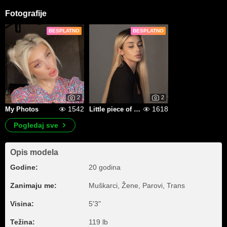
Fotografije
BESPLATNO
BESPLATNO
2
2
1542
1618
My Photos
Little piece of me
Pogledaj sve
Opis modela
Godine:
20 godina
Zanimaju me:
Muškarci, Žene, Parovi, Trans
Visina:
5'3"
Težina:
119 lb