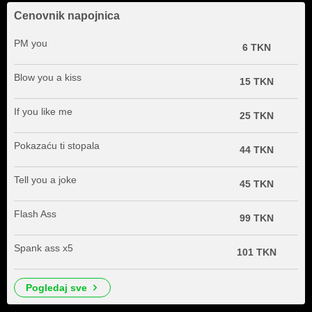
Cenovnik napojnica
PM you
6 TKN
Blow you a kiss
15 TKN
If you like me
25 TKN
Pokazaću ti stopala
44 TKN
Tell you a joke
45 TKN
Flash Ass
99 TKN
Spank ass x5
101 TKN
pogledaj sve