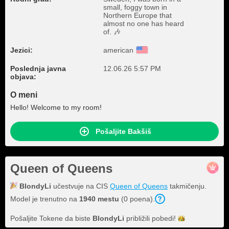
small, foggy town in
Northern Europe that
almost no one has heard
of. 🎶
Jezici:
american
Poslednja javna
12.06.26 5:57 PM
objava:
O meni
Hello! Welcome to my room!
Pošaljite Bakšiš
Queen of Queens
BlondyLi
učestvuje na CIS
Queen of Queens
takmičenju.
Model je trenutno na
1940 mestu
(0 poena).
Pošaljite Tokene da biste
BlondyLi
približili
pobedi!