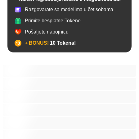
Razgovarate sa modelima u čet sobama
Primite besplatne Tokene
Pošaljete napojnicu
+ BONUS!
10 Tokena!
Anal
Biseksualni
Gej
Hetero
Mede
Mišićave