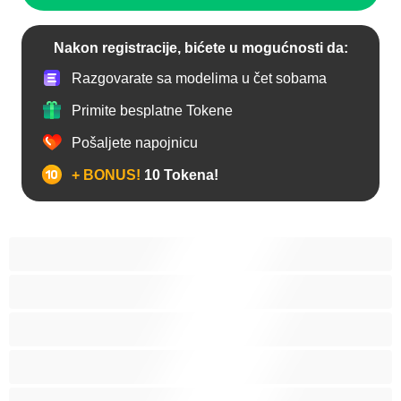
Nakon registracije, bićete u mogućnosti da:
Razgovarate sa modelima u čet sobama
Primite besplatne Tokene
Pošaljete napojnicu
+ BONUS!
10 Tokena!
Anal
Biseksualni
Gej
Hetero
Mede