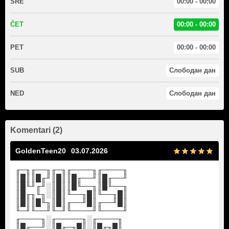
SRE
00:00 - 00:00
ČET
00:00 - 00:00
PET
00:00 - 00:00
SUB
Слободан дан
NED
Слободан дан
Komentari (2)
GoldenTeen20
03.07.2026
╓─╖╓──╖╓─╖╓────╖╓────╖
║█║║█╓╜║█║║█╓──╜║█╓──╜
║█╙╜╓╜░║█║║█╙──╖║█╙──╖
║█╓╖╙╖░║█║╙──╖█║╙──╖█║
║█║║█╙╖║█║╓──╜█║╓──╜█║
╙─╜╙──╜╙─╜╙────╜╙────╜
╓────╖░╓─────╖░╓────╖
║█╓──╜░║█╓─╖█║░║█╓╖█║