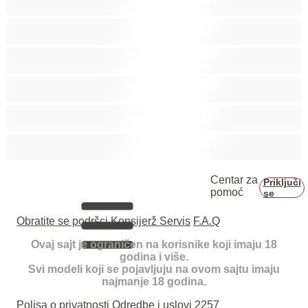
Mišićave
Najbolji za privatne
Parovi
Studenti
Veliki kurac
Centar za
Priključi
pomoć
se
Obratite se podršci
Konsijerž Servis
F.A.Q
Ovaj sajt je ograničen na korisnike koji imaju 18
godina i više.
Svi modeli koji se pojavljuju na ovom sajtu imaju
najmanje 18 godina.
Polisa o privatnosti
Odredbe i uslovi
2257