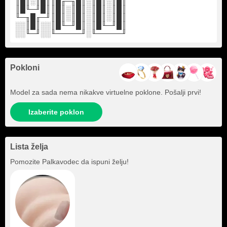
║█║░║█║║█╓─╖█║░║█║░║█║
║█╙─╜█║║█║░║█║░║█║░║█║
╙─╖█╓─╜║█║░║█║░║█║░║█║
░░║█║░░║█╙─╜█║░║█╙─╜█║
░░╙─╜░░╙─────╜░╙─────╜
Pokloni
Model za sada nema nikakve virtuelne poklone. Pošalji prvi!
Izaberite poklon
Lista želja
Pomozite
Palkavodec
da ispuni želju!