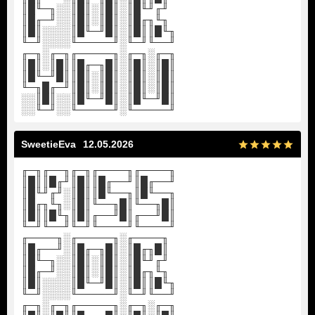
║█╙─╖░░║█║░║█║░║█╙╜╓╜
║█╓─╜░░║█║░║█║░║█╓╖╙╖
║█║░░░░║█╙─╜█║░║█║║█╙╖
╙─╜░░░░╙─────╜░╙─╜╙──╜
╓─╖░╓─╖╓─────╖░╓─╖░╓─╖
║█║░║█║║█╓─╖█║░║█║░║█║
║█╙─╜█║║█║░║█║░║█║░║█║
╙─╖█╓─╜║█║░║█║░║█║░║█║
░░║█║░░║█╙─╜█║░║█╙─╜█║
░░╙─╜░░╙─────╜░╙─────╜
SweetieEva
12.05.2026
╓─╖╓──╖╓─╖╓────╖╓────╖
║█║║█╓╜║█║║█╓──╜║█╓──╜
║█╙╜╓╜░║█║║█╙──╖║█╙──╖
║█╓╖╙╖░║█║╙──╖█║╙──╖█║
║█║║█╙╖║█║╓──╜█║╓──╜█║
╙─╜╙──╜╙─╜╙────╜╙────╜
╓────╖░╓─────╖░╓────╖
║█╓──╜░║█╓─╖█║░║█╓╖█║
║█╙─╖░░║█║░║█║░║█╙╜╓╜
║█╓─╜░░║█║░║█║░║█╓╖╙╖
║█║░░░░║█╙─╜█║░║█║║█╙╖
╙─╜░░░░╙─────╜░╙─╜╙──╜
╓─╖░╓─╖╓─────╖░╓─╖░╓─╖