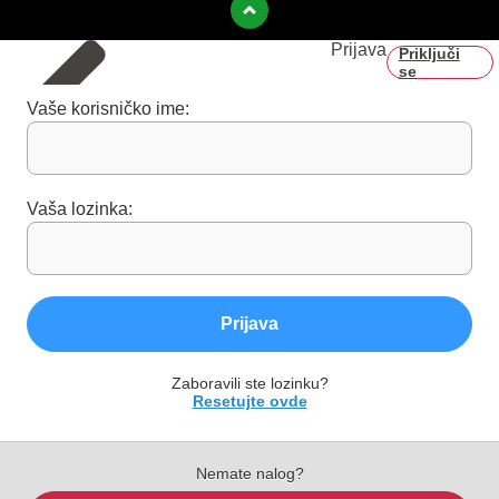
Prijava
Priključi
se
Vaše korisničko ime:
Vaša lozinka:
Prijava
Zaboravili ste lozinku?
Resetujte ovde
Nemate nalog?