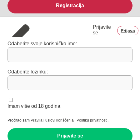
Registracija
Prijavite
Prijava
se
Odaberite svoje korisničko ime:
Odaberite lozinku:
Imam više od 18 godina.
Pročitao sam
Pravila i uslovi korišćenja
i
Politiku privatnosti
.
Prijavite se