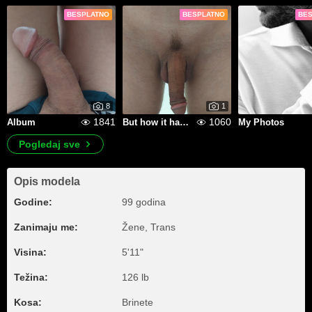
BESPLATNO
BESPLATNO
BE
8
1
1841
1060
Album
But how it hangs!!!
My Photos
Pogledaj sve
Opis modela
Godine:
99 godina
Zanimaju me:
Žene, Trans
Visina:
5'11"
Težina:
126 lb
Kosa:
Brinete