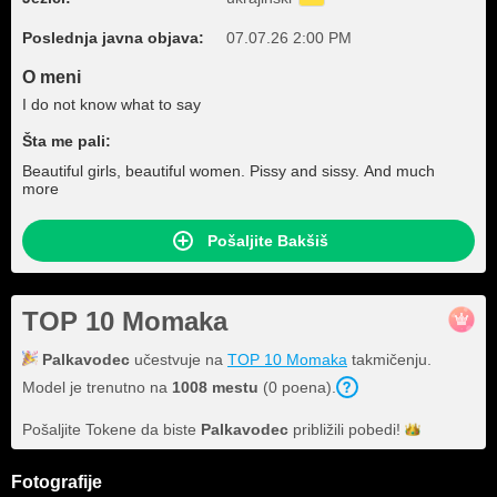
Poslednja javna objava:
07.07.26 2:00 PM
O meni
I do not know what to say
Šta me pali:
Beautiful girls, beautiful women. Pissy and sissy. And much
more
Pošaljite Bakšiš
TOP 10 Momaka
Palkavodec
učestvuje na
TOP 10 Momaka
takmičenju.
Model je trenutno na
1008 mestu
(0 poena).
Pošaljite Tokene da biste
Palkavodec
približili
pobedi!
Fotografije