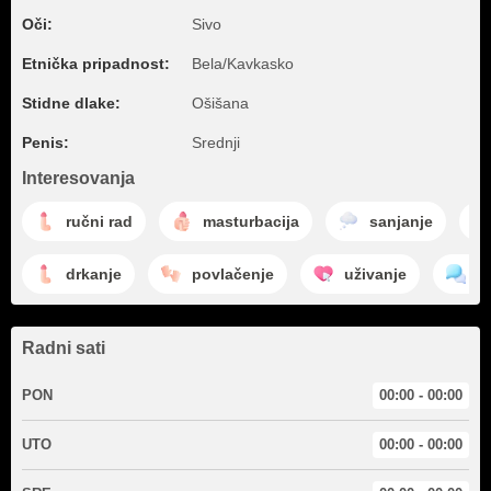
Oči:
Sivo
Etnička pripadnost:
Bela/Kavkasko
Stidne dlake:
Ošišana
Penis:
Srednji
Interesovanja
ručni rad
masturbacija
sanjanje
drkanje
povlačenje
uživanje
č
Radni sati
PON
00:00 - 00:00
UTO
00:00 - 00:00