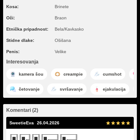
Kosa:
Brinete
Oči:
Braon
Etnička pripadnost:
Bela/Kavkasko
Stidne dlake:
Ošišana
Penis:
Velike
Interesovanja
kamera šou
creampie
cumshot
četovanje
svršavanje
ejakulacija
Komentari (2)
SweetieEva
26.04.2026
╓─╖╓──╖╓─╖╓────╖╓────╖
║█║║█╓╜║█║║█╓──╜║█╓──╜