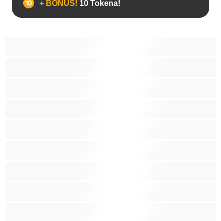
+ BONUS!
10 Tokena!
Anal
Biseksualni
Gej
Hetero
Mede
Mišićave
Najbolji za privatne
Parovi
Studenti