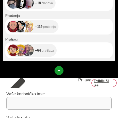
+18
članova
+119
Praćenja
+119
praćenja
+64
Pratioci
+64
pratilaca
Prijava
Priključi
se
Vaše korisničko ime:
Vaša lozinka: