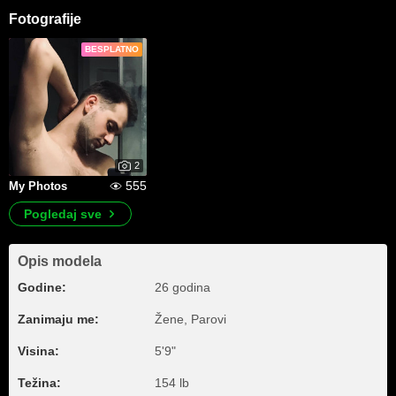
Fotografije
BESPLATNO
2
555
My Photos
Pogledaj sve
Opis modela
Godine:
26 godina
Zanimaju me:
Žene, Parovi
Visina:
5'9"
Težina:
154 lb