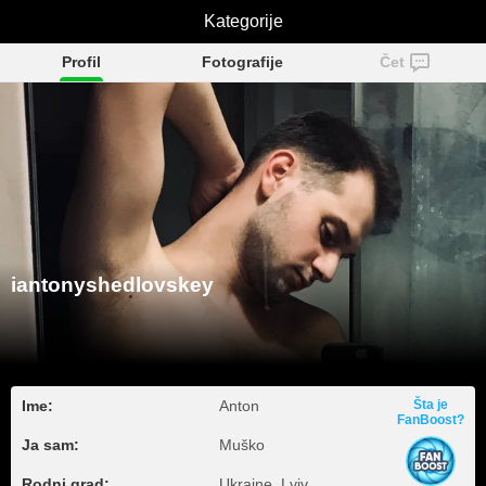
iantonyshedlovskey
Kategorije
Profil
Fotografije
Čet
iantonyshedlovskey
Ime:
Anton
Šta je
FanBoost?
Ja sam:
Muško
Rodni grad:
Ukraine, Lviv