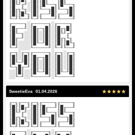
║█╙╜╓╜░║█║║█╙──╖║█╙──╖
║█╓╖╙╖░║█║╙──╖█║╙──╖█║
║█║║█╙╖║█║╓──╜█║╓──╜█║
╙─╜╙──╜╙─╜╙────╜╙────╜
╓────╖░╓─────╖░╓────╖
║█╓──╜░║█╓─╖█║░║█╓╖█║
║█╙─╖░░║█║░║█║░║█╙╜╓╜
║█╓─╜░░║█║░║█║░║█╓╖╙╖
║█║░░░░║█╙─╜█║░║█║║█╙╖
╙─╜░░░░╙─────╜░╙─╜╙──╜
╓─╖░╓─╖╓─────╖░╓─╖░╓─╖
║█║░║█║║█╓─╖█║░║█║░║█║
║█╙─╜█║║█║░║█║░║█║░║█║
╙─╖█╓─╜║█║░║█║░║█║░║█║
░░║█║░░║█╙─╜█║░║█╙─╜█║
░░╙─╜░░╙─────╜░╙─────╜
SweetieEva
01.04.2026
╓─╖╓──╖╓─╖╓────╖╓────╖
║█║║█╓╜║█║║█╓──╜║█╓──╜
║█╙╜╓╜░║█║║█╙──╖║█╙──╖
║█╓╖╙╖░║█║╙──╖█║╙──╖█║
║█║║█╙╖║█║╓──╜█║╓──╜█║
╙─╜╙──╜╙─╜╙────╜╙────╜
╓────╖░╓─────╖░╓────╖