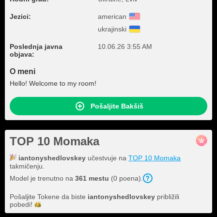
Jezici:
american
ukrajinski
Poslednja javna
10.06.26 3:55 AM
objava:
O meni
Hello! Welcome to my room!
Pošaljite Bakšiš
TOP 10 Momaka
iantonyshedlovskey
učestvuje na
TOP 10 Momaka
takmičenju.
Model je trenutno na
361 mestu
(0 poena).
Pošaljite Tokene da biste
iantonyshedlovskey
približili
pobedi!