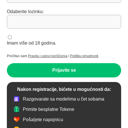
Odaberite lozinku:
Imam više od 18 godina.
Pročitao sam
Pravila i uslovi korišćenja
i
Politiku privatnosti
.
Prijavite se
Nakon registracije, bićete u mogućnosti da:
Razgovarate sa modelima u čet sobama
Primite besplatne Tokene
Pošaljete napojnicu