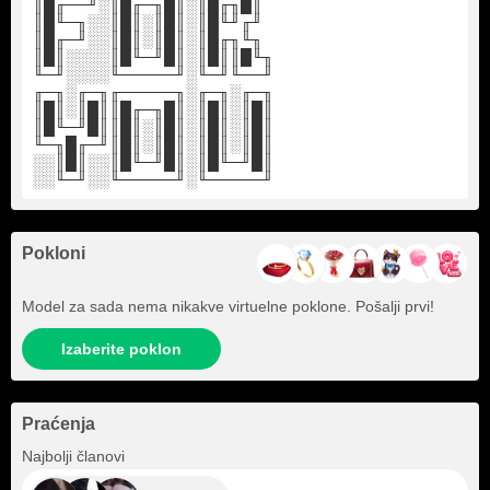
║█╓──╜░║█╓─╖█║░║█╓╖█║
║█╙─╖░░║█║░║█║░║█╙╜╓╜
║█╓─╜░░║█║░║█║░║█╓╖╙╖
║█║░░░░║█╙─╜█║░║█║║█╙╖
╙─╜░░░░╙─────╜░╙─╜╙──╜
╓─╖░╓─╖╓─────╖░╓─╖░╓─╖
║█║░║█║║█╓─╖█║░║█║░║█║
║█╙─╜█║║█║░║█║░║█║░║█║
╙─╖█╓─╜║█║░║█║░║█║░║█║
░░║█║░░║█╙─╜█║░║█╙─╜█║
░░╙─╜░░╙─────╜░╙─────╜
Pokloni
Model za sada nema nikakve virtuelne poklone. Pošalji prvi!
Izaberite poklon
Praćenja
+18
Najbolji članovi