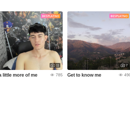
BESPLATNO
BESPLATNO
11
7
a little more of me
Get to know me
785
49