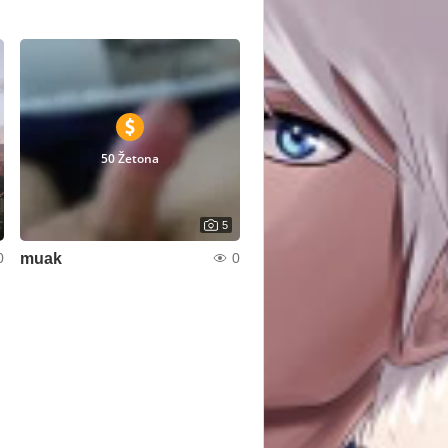
50 Žetona
5
muak
0
0