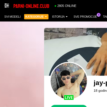
2805 ONLINE
SVI MODELI
KATEGORIJE
ISTORIJA
SVE PROMOCIJE
TA
jay
18 godin