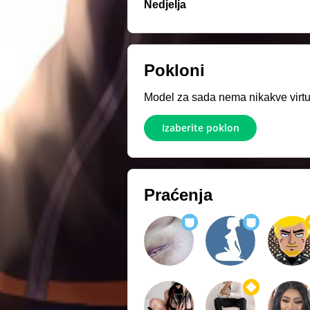
Nedjelja
Pokloni
Model za sada nema nikakve virtue
Izaberite poklon
Praćenja