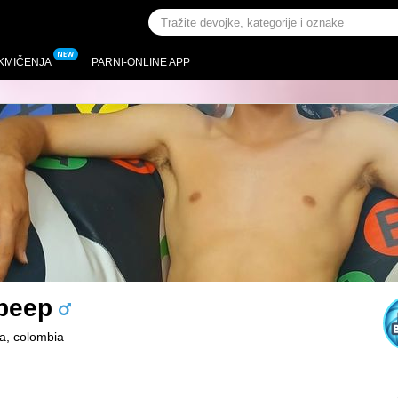
KMIČENJA
PARNI-ONLINE APP
-peep
a, colombia