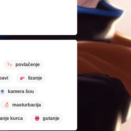
povlačenje
bavi
lizanje
kamera šou
masturbacija
sanje kurca
gutanje