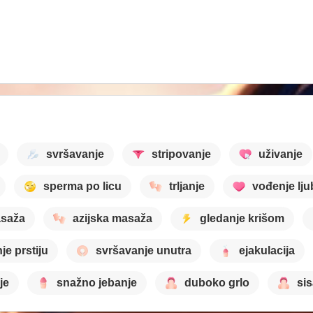
svršavanje
stripovanje
uživanje
sperma po licu
trljanje
vođenje lju
saža
azijska masaža
gledanje krišom
je prstiju
svršavanje unutra
ejakulacija
je
snažno jebanje
duboko grlo
si