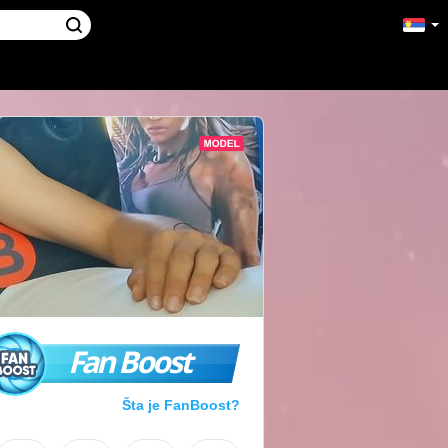
Fan Boost
Šta je FanBoost?