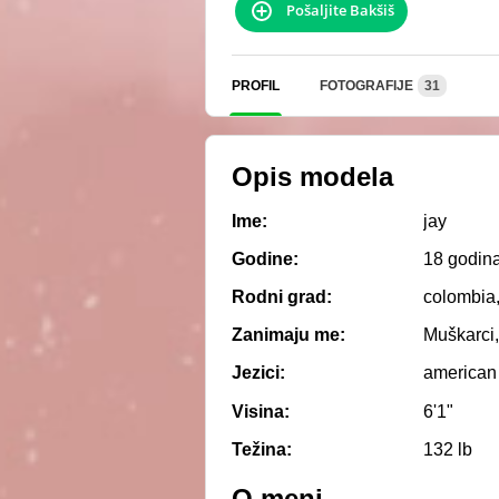
Pošaljite Bakšiš
PROFIL
FOTOGRAFIJE
31
Opis modela
Ime:
jay
Godine:
18 godin
Rodni grad:
colombia,
Zanimaju me:
Muškarci,
Jezici:
american
Visina:
6'1"
Težina:
132 lb
O meni