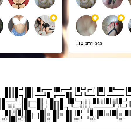
110 pratilaca
 ║█║║█╓╜║█║║█╓──╜║█╓──╜ ║█╙╜╓╜░║█║║█╙──╖║
 ║█║║█╙╖║█║╓──╜█║╓──╜█║ ╙─╜╙──╜╙─╜╙────╜╙
║█╓──╜░║█╓─╖█║░║█╓╖█║ ║█╙─╖░░║█║░║█║░║█╙╜
║█║░░░░║█╙─╜█║░║█║║█╙╖ ╙─╜░░░░╙─────╜░╙─╜
 ║█║░║█║║█╓─╖█║░║█║░║█║ ║█╙─╜█║║█║░║█║░║█
 ░░║█║░░║█╙─╜█║░║█╙─╜█║ ░░╙─╜░░╙─────╜░╙─