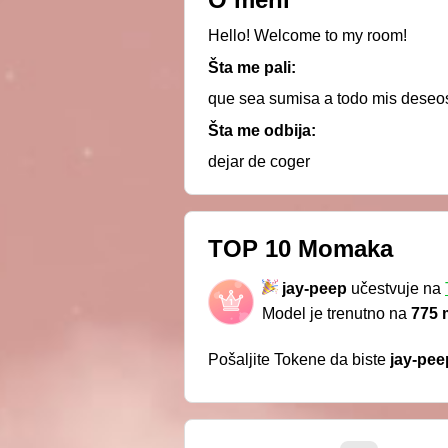
Hello! Welcome to my room!
Šta me pali:
que sea sumisa a todo mis deseos
Šta me odbija:
dejar de coger
TOP 10 Momaka
jay-peep
učestvuje na
Model je trenutno na
775 
Pošaljite Tokene da biste
jay-pee