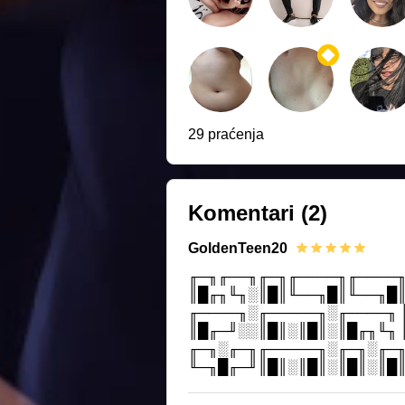
29 praćenja
Komentari
(2)
GoldenTeen20
╓─╖╓──╖╓─╖╓────╖╓────╖
║█╓╖╙╖░║█║╙──╖█║╙──╖█║
╓────╖░╓─────╖░╓────╖ 
║█╓─╜░░║█║░║█║░║█╓╖╙╖ 
╓─╖░╓─╖╓─────╖░╓─╖░╓─╖
╙─╖█╓─╜║█║░║█║░║█║░║█║