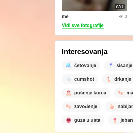
3
me
0
Vidi sve fotografije
Interesovanja
četovanje
sisanje
cumshot
drkanje
pušenje kurca
ma
zavođenje
nabijan
guza u usta
jeban