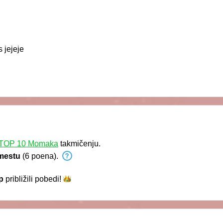
 jejeje
TOP 10 Momaka
takmičenju.
mestu
(6 poena).
p
približili
pobedi!