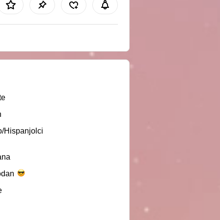
te
n
o/Hispanjolci
ana
odan
e