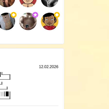
12.02.2026
█╙──╖
────╜
╓╜
╙──╜
║░║█║
────╜