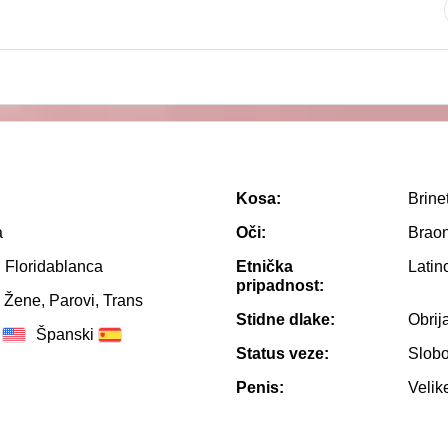
Kosa:
Brine
a
Oči:
Brao
 Floridablanca
Etnička
Latin
pripadnost:
 Žene, Parovi, Trans
Stidne dlake:
Obrij
Španski
Status veze:
Slob
Penis:
Velik