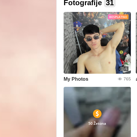
Fotografije
31
BESPLATNO
5
My Photos
765
50 Žetona