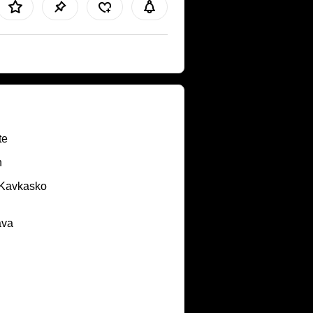
te
n
/Kavkasko
ava