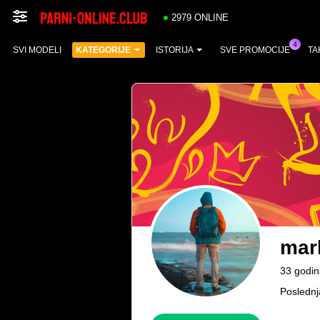
2979 ONLINE
SVI MODELI
KATEGORIJE
ISTORIJA
SVE PROMOCIJE
TA
mar
33 godin
Poslednj