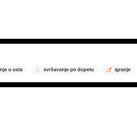
nje u usta
svršavanje po dupetu
igranje