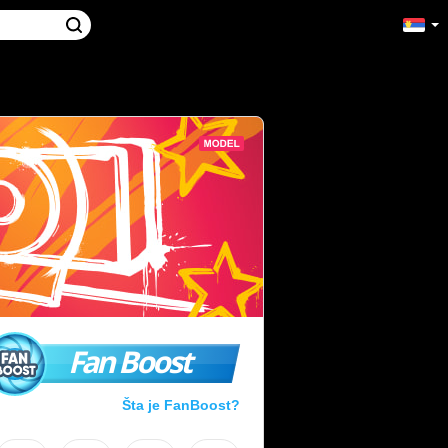
Fan Boost
Šta je FanBoost?