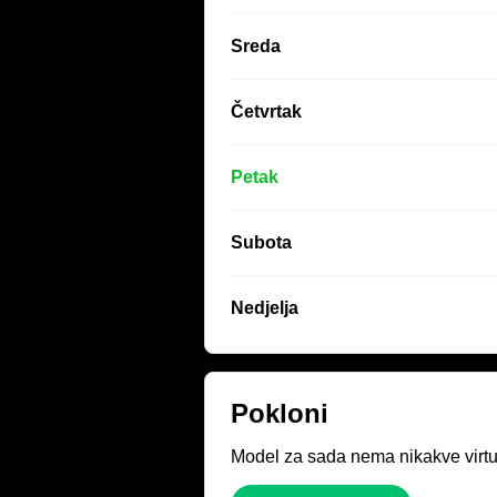
Sreda
Četvrtak
Petak
Subota
Nedjelja
Pokloni
Model za sada nema nikakve virtue