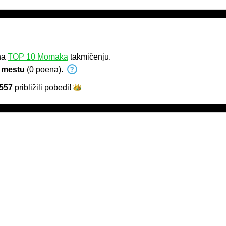
na
TOP 10 Momaka
takmičenju.
 mestu
(0 poena).
557
približili
pobedi!