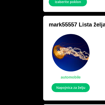
Izaberite poklon
mark55557
Lista želj
automobile
Napojnica za želju