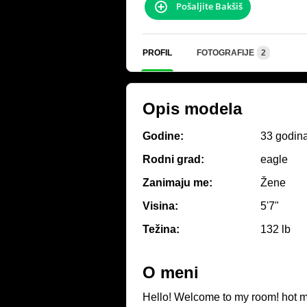
Pošaljite Bakšiš
PROFIL
FOTOGRAFIJE
2
Opis modela
Godine:
33 godin
Rodni grad:
eagle
Zanimaju me:
Žene
Visina:
5'7"
Težina:
132 lb
O meni
Hello! Welcome to my room! hot 