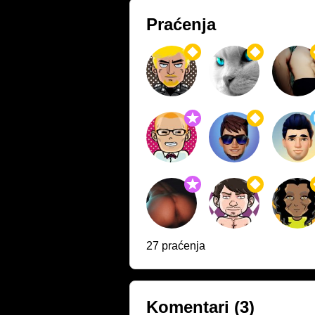
Praćenja
27 praćenja
Komentari
(3)