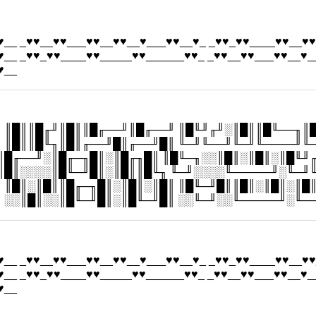
♥__ _♥♥__♥♥___♥♥__♥♥__♥___♥♥__♥_ _♥♥_♥♥____♥♥__♥♥
♥__ _♥♥_♥♥____♥♥_____♥♥______♥♥_ _♥♥__♥♥___♥♥__♥_
♥__
 ║█║║█╓╜║█║║█╓──╜║█╓──╜ ║█╙╜╓╜░║█║║█╙──╖║
 ║█║║█╙╖║█║╓──╜█║╓──╜█║ ╙─╜╙──╜╙─╜╙────╜╙
║█╓──╜░║█╓─╖█║░║█╓╖█║ ║█╙─╖░░║█║░║█║░║█╙╜
║█║░░░░║█╙─╜█║░║█║║█╙╖ ╙─╜░░░░╙─────╜░╙─╜
 ║█║░║█║║█╓─╖█║░║█║░║█║ ║█╙─╜█║║█║░║█║░║█
 ░░║█║░░║█╙─╜█║░║█╙─╜█║ ░░╙─╜░░╙─────╜░╙─
♥__ _♥♥__♥♥___♥♥__♥♥__♥___♥♥__♥_ _♥♥_♥♥____♥♥__♥♥
♥__ _♥♥_♥♥____♥♥_____♥♥______♥♥_ _♥♥__♥♥___♥♥__♥_
♥__