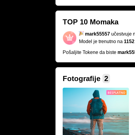
TOP 10 Momaka
mark55557
učestvuje 
Model je trenutno na
1152
Pošaljite Tokene da biste
mark55
Fotografije
2
BESPLATNO