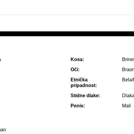
a
Kosa:
Brine
Oči:
Brao
Etnička
Bela
pripadnost:
Stidne dlake:
Dlak
Penis:
Mali
man