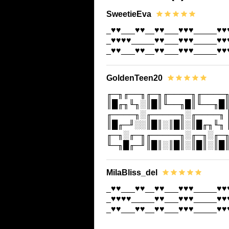
SweetieEva
_♥♥___♥♥__♥♥___♥♥♥_____♥♥
_♥♥♥♥_____♥♥___♥♥♥_____♥♥
_♥♥___♥♥__♥♥___♥♥♥_____♥♥
GoldenTeen20
╓─╖╓──╖╓─╖╓────╖╓────╖
║█╓╖╙╖░║█║╙──╖█║╙──╖█║
╓────╖░╓─────╖░╓────╖ 
║█╓─╜░░║█║░║█║░║█╓╖╙╖ 
╓─╖░╓─╖╓─────╖░╓─╖░╓─╖
╙─╖█╓─╜║█║░║█║░║█║░║█║
MilaBliss_del
_♥♥___♥♥__♥♥___♥♥♥_____♥♥
_♥♥♥♥_____♥♥___♥♥♥_____♥♥
_♥♥___♥♥__♥♥___♥♥♥_____♥♥