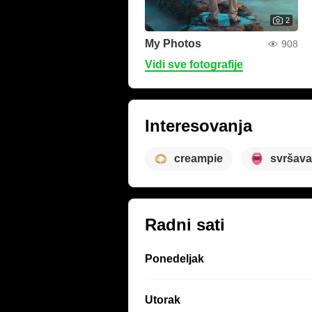
2
My Photos
908
Vidi sve fotografije
Interesovanja
creampie
svršava
Radni sati
Ponedeljak
Utorak