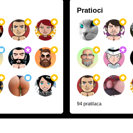
Pratioci
94 pratilaca