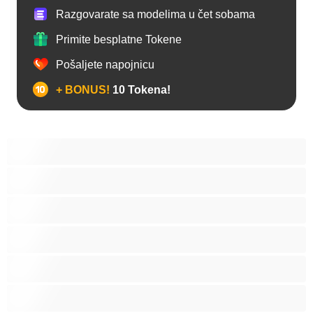
Razgovarate sa modelima u čet sobama
Primite besplatne Tokene
Pošaljete napojnicu
+ BONUS!
10 Tokena!
Anal
Biseksualni
Gej
Hetero
Mede
Mišićave