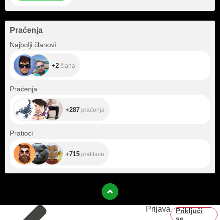
Praćenja
+2
Najbolji članovi
+2
člana
+287
Praćenja
+287
praćenja
+715
Pratioci
+715
pratilaca
Prijava
Priključi
se