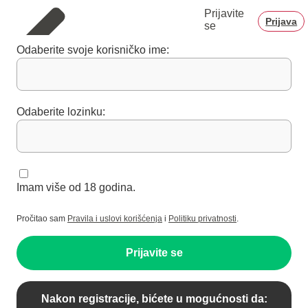
Prijavite
Prijava
se
Odaberite svoje korisničko ime:
Odaberite lozinku:
Imam više od 18 godina.
Pročitao sam
Pravila i uslovi korišćenja
i
Politiku privatnosti
.
Prijavite se
Nakon registracije, bićete u mogućnosti da: