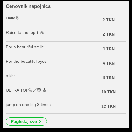
Cenovnik napojnica
Hello✌️
2 TKN
Raise to the top ⬆️ 💪
2 TKN
For a beautiful smile
4 TKN
For the beautiful eyes
4 TKN
a kiss
8 TKN
ULTRA TOP🚀🪄😈 🔝
10 TKN
jump on one leg 3 times
12 TKN
pogledaj sve