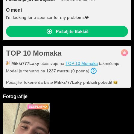
O meni
I'm looking for a sponsor for my problems❤️
Pošaljite Bakšiš
TOP 10 Momaka
Mikki777Laky
učestvuje na
TOP 10 Momaka
takmičenju.
Model je trenutno na
1237 mestu
(0 poena).
Pošaljite Tokene da biste
Mikki777Laky
približili
pobedi!
Fotografije
BESPLATNO