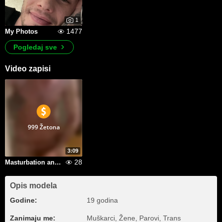
1
1477
My Photos
Pogledaj sve
Video zapisi
999 Žetona
3:09
28
Masturbation and cum
Opis modela
Godine:
19 godina
Zanimaju me:
Muškarci, Žene, Parovi, Trans