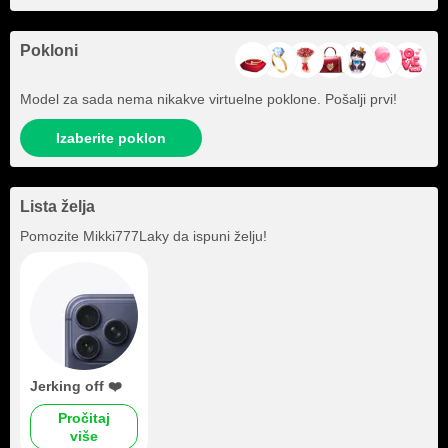
Pokloni
Model za sada nema nikakve virtuelne poklone. Pošalji prvi!
Izaberite poklon
Lista želja
Pomozite
Mikki777Laky
da ispuni želju!
Jerking off ❤️
Pročitaj
više