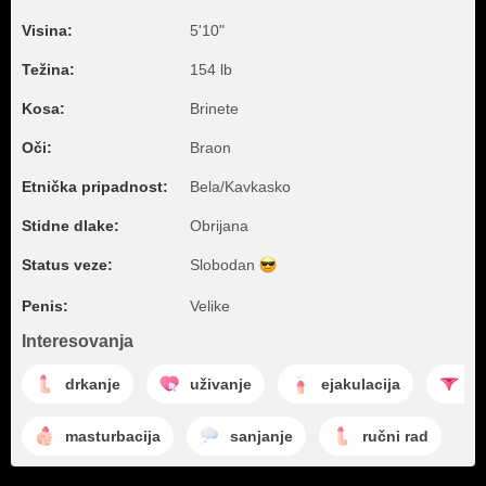
Visina:
5'10"
Težina:
154 lb
Kosa:
Brinete
Oči:
Braon
Etnička pripadnost:
Bela/Kavkasko
Stidne dlake:
Obrijana
Status veze:
Slobodan
Penis:
Velike
Interesovanja
drkanje
uživanje
ejakulacija
st
masturbacija
sanjanje
ručni rad