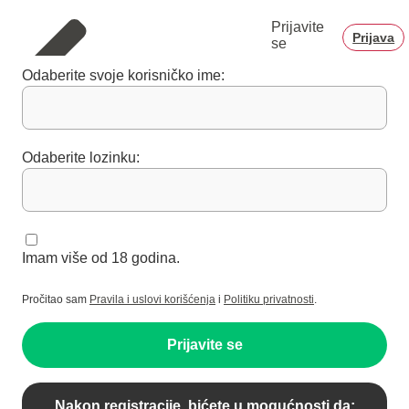
Prijavite
Prijava
se
Odaberite svoje korisničko ime:
Odaberite lozinku:
Imam više od 18 godina.
Pročitao sam
Pravila i uslovi korišćenja
i
Politiku privatnosti
.
Prijavite se
Nakon registracije, bićete u mogućnosti da: