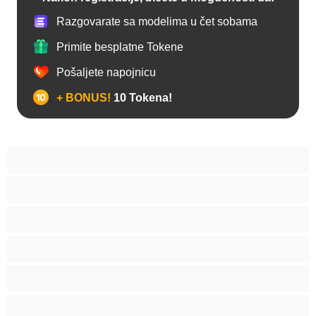
Razgovarate sa modelima u čet sobama
Primite besplatne Tokene
Pošaljete napojnicu
+ BONUS!
10 Tokena!
Anal
Biseksualni
Gej
Hetero
Mede
Mišićave