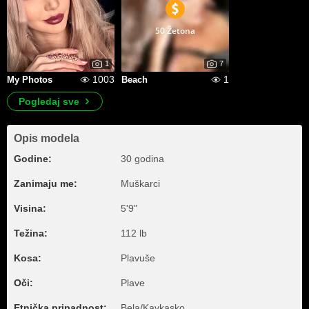
50 Žetona
1
7
1003
1
My Photos
Beach
Pogledaj sve
Opis modela
Godine:
30 godina
Zanimaju me:
Muškarci
Visina:
5'9"
Težina:
112 lb
Kosa:
Plavuše
Oči:
Plave
Etnička pripadnost:
Bela/Kavkasko