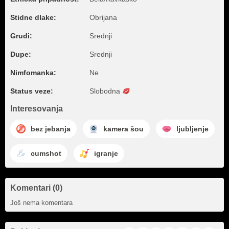
Stidne dlake:
Obrijana
Grudi:
Srednji
Dupe:
Srednji
Nimfomanka:
Ne
Status veze:
Slobodna
Interesovanja
bez jebanja
kamera šou
ljubljenje
cumshot
igranje
Komentari (0)
Još nema komentara