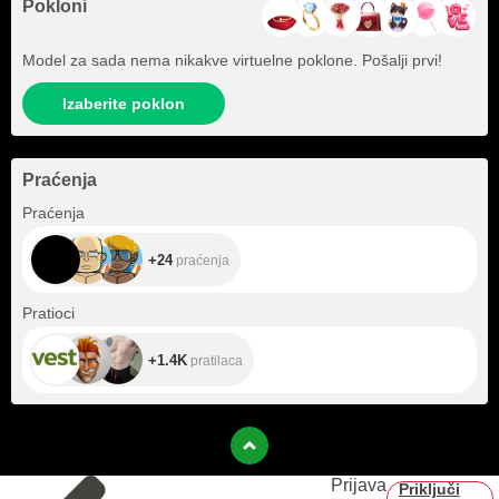
Pokloni
Model za sada nema nikakve virtuelne poklone. Pošalji prvi!
Izaberite poklon
Praćenja
+24
Praćenja
+24
praćenja
+1.4K
Pratioci
+1.4K
pratilaca
Prijava
Priključi