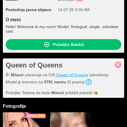
Poslednja javna objava:
14.07.26 3:06 AM
O meni
Hello! Welcome to my room! Model, fhotograf, single, volunteer
cats
Pošaljite Bakšiš
Queen of Queens
Milanii
učestvuje na CIS
Queen of Queens
takmičenju.
Model je trenutno na
3791 mestu
(0 poena).
Pošaljite Tokene da biste
Milanii
približili
pobedi!
Fotografije
BESPLATNO