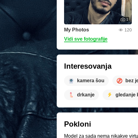
1
My Photos
120
Vidi sve fotografije
Interesovanja
kamera šou
bez j
drkanje
gledanje 
Pokloni
Model za sada nema nikakve virtue