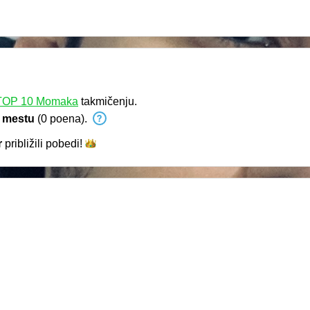
TOP 10 Momaka
takmičenju.
 mestu
(0 poena).
r
približili
pobedi!