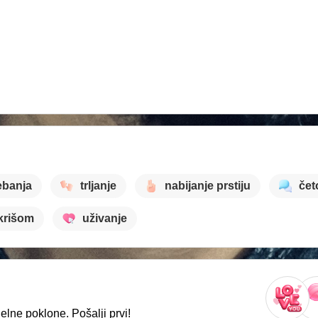
ebanja
trljanje
nabijanje prstiju
čet
krišom
uživanje
lne poklone. Pošalji prvi!