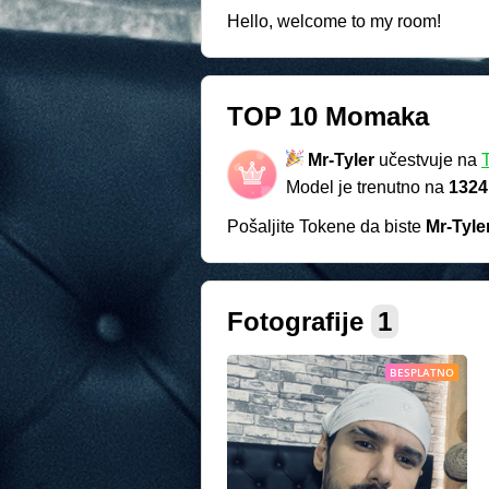
Hello, welcome to my room!
TOP 10 Momaka
Mr-Tyler
učestvuje na
Model je trenutno na
1324
Pošaljite Tokene da biste
Mr-Tyle
Fotografije
1
BESPLATNO