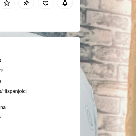
b
te
n
o/Hispanjolci
ana
e