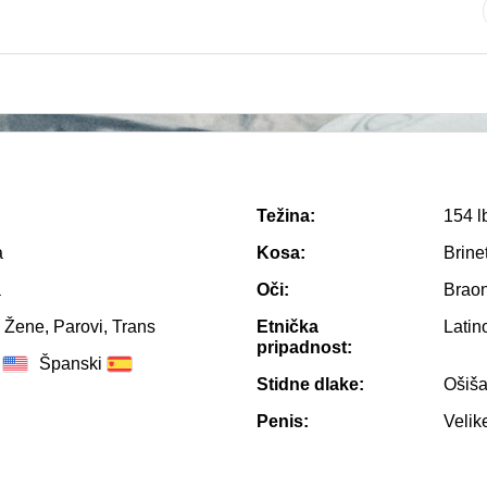
Težina:
154 l
a
Kosa:
Brine
a
Oči:
Brao
 Žene, Parovi, Trans
Etnička
Latin
pripadnost:
Španski
Stidne dlake:
Ošiš
Penis:
Velik