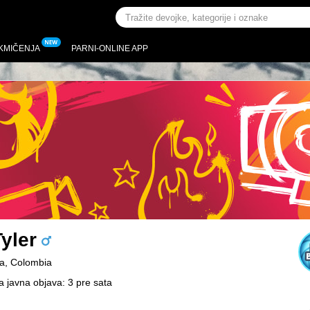
KMIČENJA
PARNI-ONLINE APP
yler
a, Colombia
a javna objava: 3 pre sata