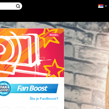
Fan Boost
Šta je FanBoost?