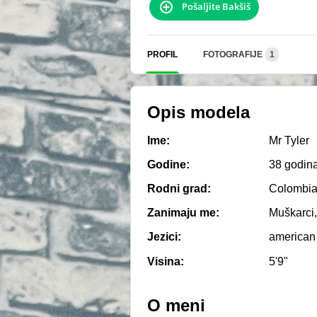
Pošaljite Bakšiš
PROFIL
FOTOGRAFIJE
1
Opis modela
Ime:
Mr Tyler
Godine:
38 godin
Rodni grad:
Colombi
Zanimaju me:
Muškarci,
Jezici:
american
Visina:
5'9"
O meni