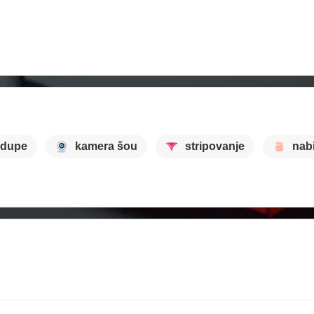
 dupe
kamera šou
stripovanje
nab