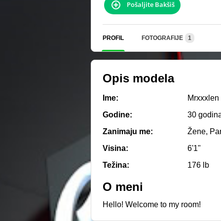
Pošaljite Bakšiš
PROFIL
FOTOGRAFIJE
1
Opis modela
Ime:
Mrxxxlen
Godine:
30 godin
Zanimaju me:
Žene, Pa
Visina:
6'1"
Težina:
176 lb
O meni
Hello! Welcome to my room!