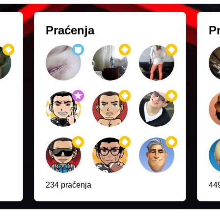
Praćenja
Pr
234 praćenja
449