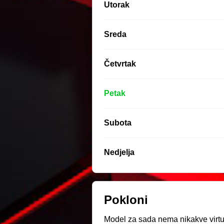
Utorak
Sreda
Četvrtak
Petak
Subota
Nedjelja
Pokloni
Model za sada nema nikakve virtue