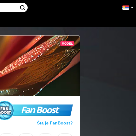
Fan Boost
Šta je FanBoost?