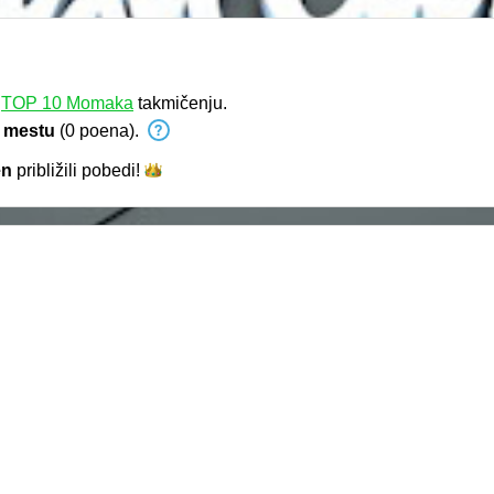
a
TOP 10 Momaka
takmičenju.
 mestu
(0 poena).
en
približili
pobedi!