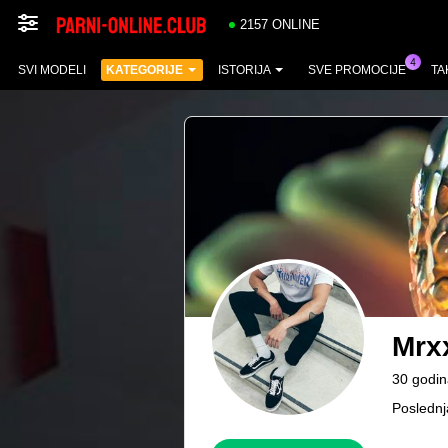
2157 ONLINE
SVI MODELI
KATEGORIJE
ISTORIJA
SVE PROMOCIJE
TA
Mrx
30 godin
Poslednj