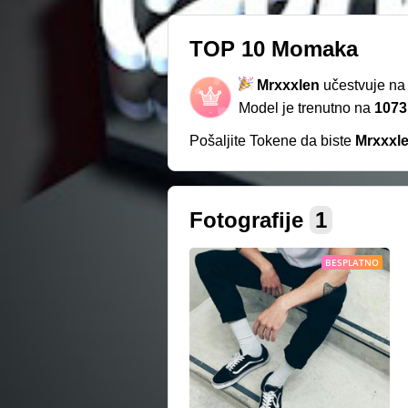
TOP 10 Momaka
Mrxxxlen
učestvuje n
Model je trenutno na
1073
Pošaljite Tokene da biste
Mrxxxl
Fotografije
1
BESPLATNO