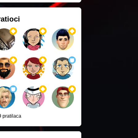
atioci
 pratilaca