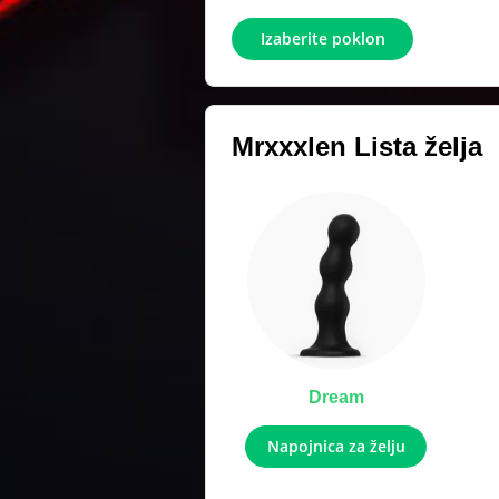
Izaberite poklon
Mrxxxlen
Lista želja
Dream
Napojnica za želju