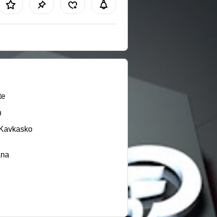
te
n
/Kavkasko
ana