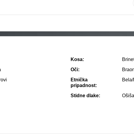
Kosa:
Brine
a
Oči:
Brao
rovi
Etnička
Bela
pripadnost:
Stidne dlake:
Ošiš