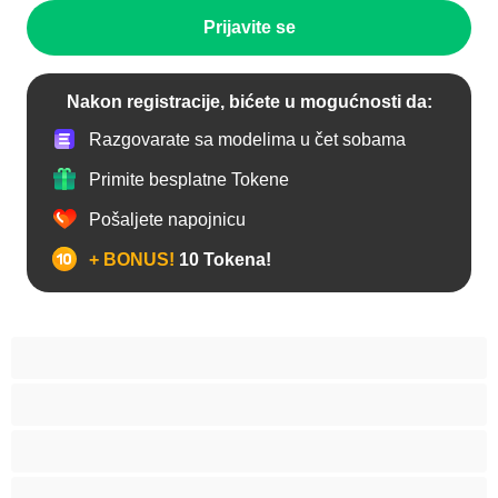
Prijavite se
Nakon registracije, bićete u mogućnosti da:
Razgovarate sa modelima u čet sobama
Primite besplatne Tokene
Pošaljete napojnicu
+ BONUS!
10 Tokena!
Anal
Biseksualni
Gej
Hetero