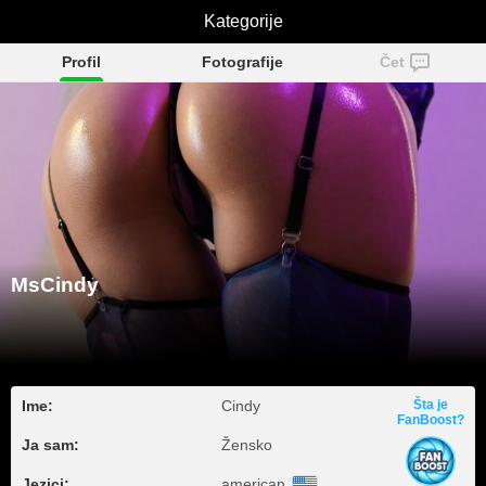
Kategorije
MsCindy
Profil
Fotografije
Čet
MsCindy
Ime:
Cindy
Šta je
FanBoost?
Ja sam:
Žensko
Jezici:
american