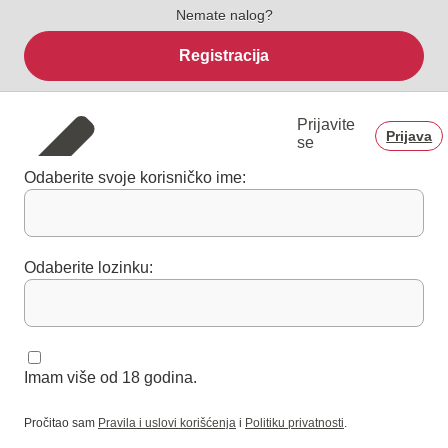
Nemate nalog?
Registracija
Prijavite
Prijava
se
Odaberite svoje korisničko ime:
Odaberite lozinku:
Imam više od 18 godina.
Pročitao sam
Pravila i uslovi korišćenja
i
Politiku privatnosti
.