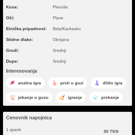
Kosa:
Plavuše
Oči:
Plave
Etnička pripadnost:
Bela/Kavkasko
Stidne dlake:
Obrijana
Grudi:
Srednji
Dupe:
Srednji
Interesovanja
analna igra
prsti u guzi
dildo igra
jebanje u guzu
igranje
prskanje
Cenovnik napojnica
1 spank
50 TKN