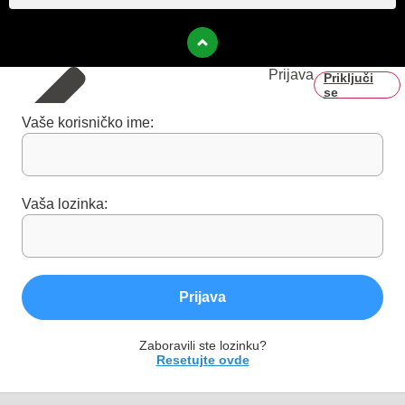
Prijava
Priključi
se
Vaše korisničko ime:
Vaša lozinka:
Prijava
Zaboravili ste lozinku?
Resetujte ovde