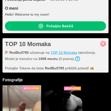
O meni
Hello! Welcome to my room!
Pošaljite Bakšiš
TOP 10 Momaka
RedBull785
učestvuje na
TOP 10 Momaka
takmičenju.
Model je trenutno na
1008 mestu
(0 poena).
Pošaljite Tokene da biste
RedBull785
približili
pobedi!
Fotografije
BESPLATNO
BESPLATNO