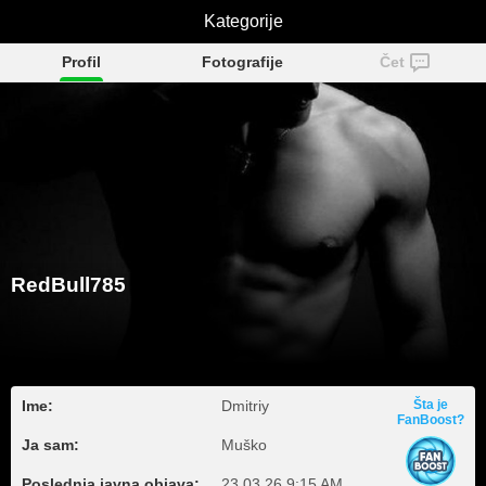
RedBull785
Kategorije
Profil
Fotografije
Čet
RedBull785
Ime:
Dmitriy
Šta je
FanBoost?
Ja sam:
Muško
Poslednja javna objava:
23.03.26 9:15 AM