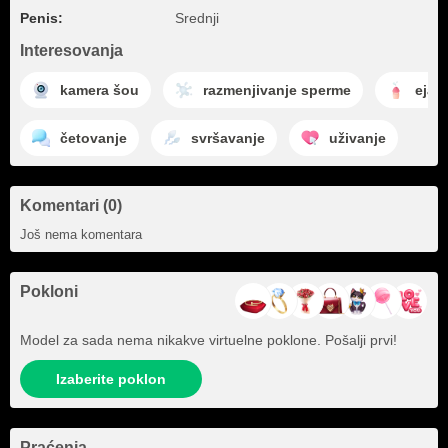
Penis:
Srednji
Interesovanja
kamera šou
razmenjivanje sperme
ejak
četovanje
svršavanje
uživanje
Komentari (0)
Još nema komentara
Pokloni
Model za sada nema nikakve virtuelne poklone. Pošalji prvi!
Izaberite poklon
Praćenja