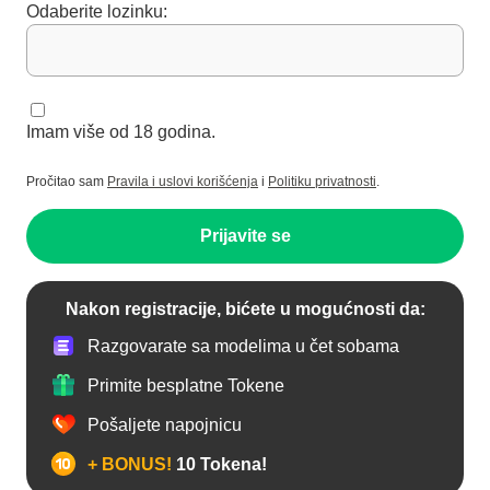
Odaberite lozinku:
Imam više od 18 godina.
Pročitao sam
Pravila i uslovi korišćenja
i
Politiku privatnosti
.
Prijavite se
Nakon registracije, bićete u mogućnosti da:
Razgovarate sa modelima u čet sobama
Primite besplatne Tokene
Pošaljete napojnicu
+ BONUS!
10 Tokena!