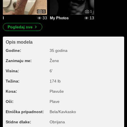
1
1
33
13
I
My Photos
Pogledaj sve
Opis modela
Godine:
35 godina
Zanimaju me:
Žene
Visina:
6'
Težina:
174 lb
Kosa:
Plavuše
Oči:
Plave
Etnička pripadnost:
Bela/Kavkasko
Stidne dlake:
Obrijana