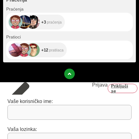
+3
Praćenja
+3
praćenja
+12
Pratioci
+12
pratilaca
Prijava
Priključi
se
Vaše korisničko ime:
Vaša lozinka: