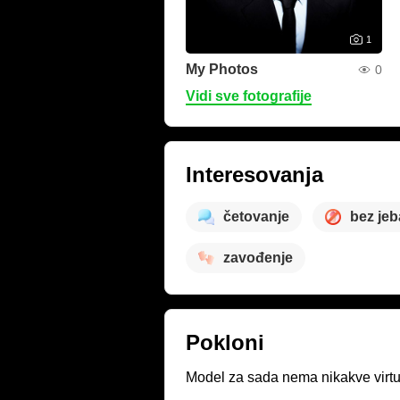
1
My Photos
0
Vidi sve fotografije
Interesovanja
četovanje
bez jeb
zavođenje
Pokloni
Model za sada nema nikakve virtue