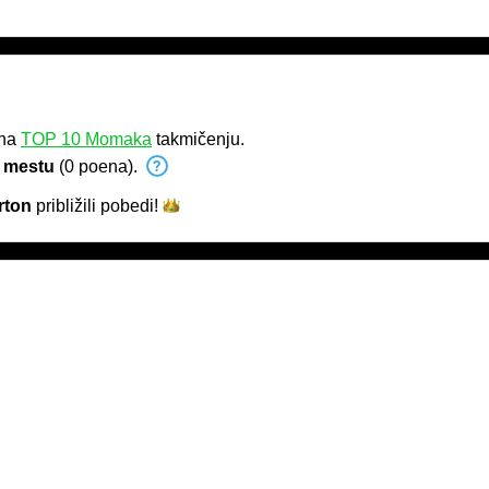
 na
TOP 10 Momaka
takmičenju.
 mestu
(0 poena).
ton
približili
pobedi!