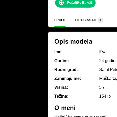
Pošaljite Bakšiš
PROFIL
FOTOGRAFIJE
1
Opis modela
Ime:
Il'ya
Godine:
24 godin
Rodni grad:
Saint Pet
Zanimaju me:
Muškarci,
Visina:
5'7"
Težina:
154 lb
O meni