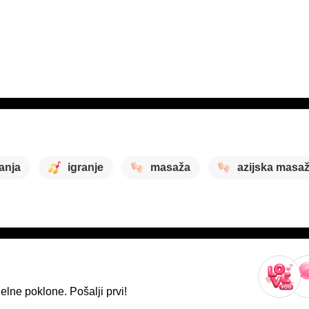
anja
igranje
masaža
azijska masa
lne poklone. Pošalji prvi!