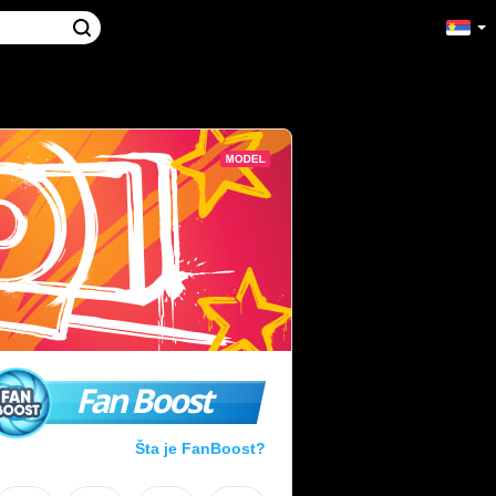
Fan Boost
Šta je FanBoost?