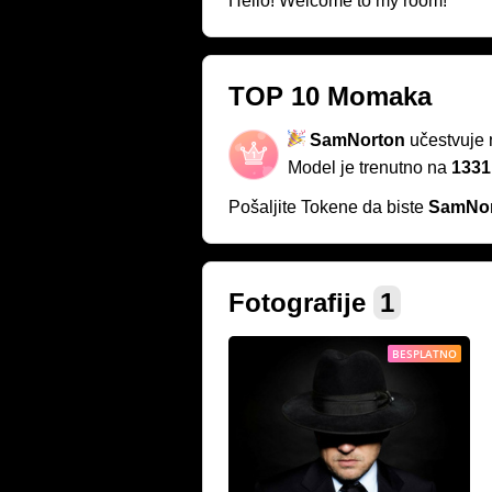
Hello! Welcome to my room!
TOP 10 Momaka
SamNorton
učestvuje
Model je trenutno na
1331
Pošaljite Tokene da biste
SamNor
Fotografije
1
BESPLATNO