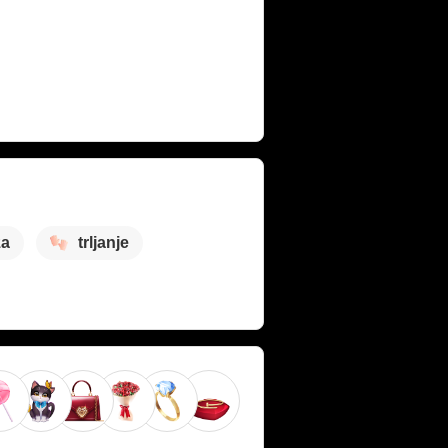
ža
trljanje