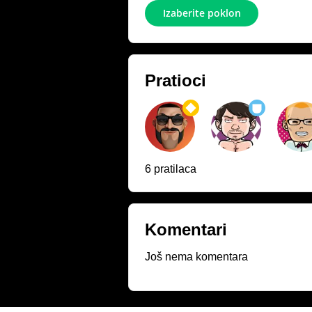
Izaberite poklon
Pratioci
6 pratilaca
Komentari
Još nema komentara