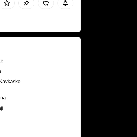
te
n
/Kavkasko
ana
ji