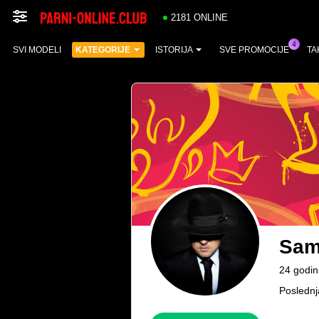
2181 ONLINE
SVI MODELI
KATEGORIJE
ISTORIJA
SVE PROMOCIJE
TA
Sam
24 godin
Poslednj