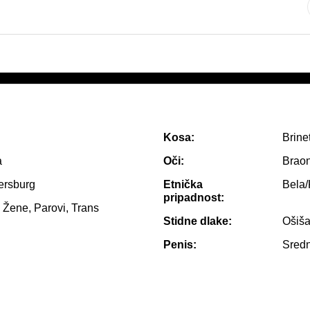
Kosa:
Brine
a
Oči:
Brao
ersburg
Etnička
Bela
pripadnost:
 Žene, Parovi, Trans
Stidne dlake:
Ošiš
Penis:
Sredn