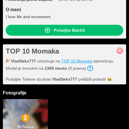
O meni
I love life and movement
Pošaljite Bakšiš
TOP 10 Momaka
VladSeks777
učestvuje na
TOP 10 Momaka
takmičenju.
Model je trenutno na
1300 mestu
(0 poena).
Pošaljite Tokene da biste
VladSeks777
približili
pobedi!
Fotografije
50 Žetona