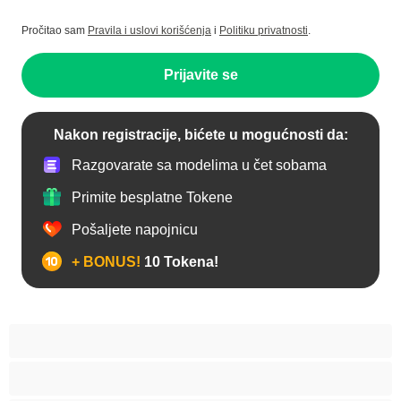
Pročitao sam
Pravila i uslovi korišćenja
i
Politiku privatnosti
.
Prijavite se
Nakon registracije, bićete u mogućnosti da:
Razgovarate sa modelima u čet sobama
Primite besplatne Tokene
Pošaljete napojnicu
+ BONUS!
10 Tokena!
Anal
Biseksualni