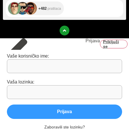
+482
pratilaca
Prijava
Priključi
se
Vaše korisničko ime:
Vaša lozinka:
Prijava
Zaboravili ste lozinku?