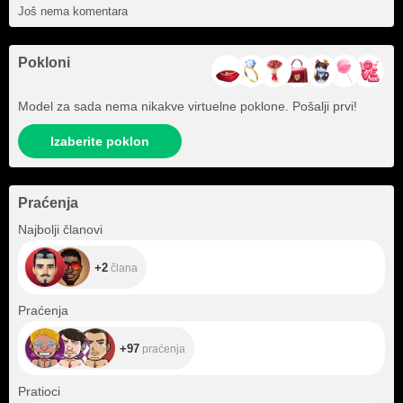
Još nema komentara
Pokloni
Model za sada nema nikakve virtuelne poklone. Pošalji prvi!
Izaberite poklon
Praćenja
+2
Najbolji članovi
+2
člana
+97
Praćenja
+97
praćenja
+482
Pratioci