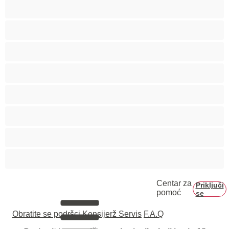
Gej
Hetero
Mede
Mišićave
Najbolji za privatne
Parovi
Studenti
Veliki kurac
Centar za
Priključi
pomoć
se
Obratite se podršci
Konsijerž Servis
F.A.Q