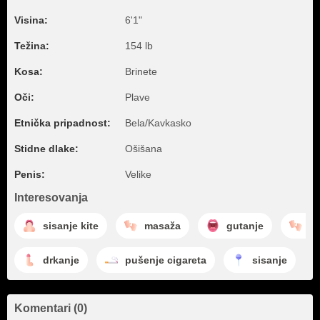
Visina:
6'1"
Težina:
154 lb
Kosa:
Brinete
Oči:
Plave
Etnička pripadnost:
Bela/Kavkasko
Stidne dlake:
Ošišana
Penis:
Velike
Interesovanja
sisanje kite
masaža
gutanje
tr
drkanje
pušenje cigareta
sisanje
Komentari (0)