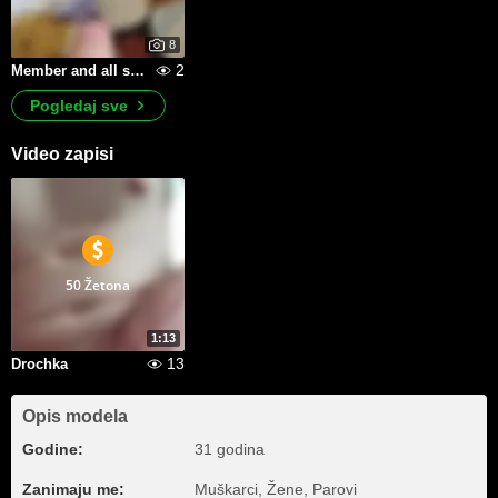
8
2
Member and all sorts of things
Pogledaj sve
Video zapisi
50 Žetona
1:13
13
Drochka
Opis modela
Godine:
31 godina
Zanimaju me:
Muškarci, Žene, Parovi