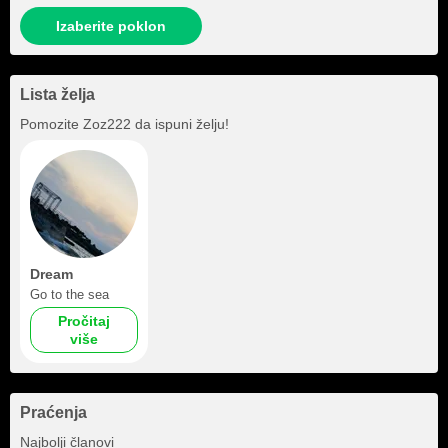
Izaberite poklon
Lista želja
Pomozite
Zoz222
da ispuni želju!
Dream
Go to the sea
Pročitaj
više
Praćenja
+1
Najbolji članovi