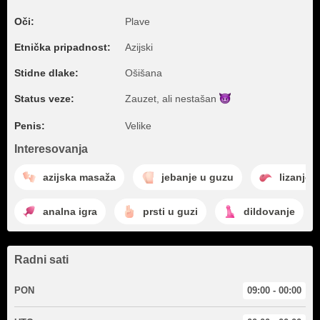
Oči:
Plave
Etnička pripadnost:
Azijski
Stidne dlake:
Ošišana
Status veze:
Zauzet, ali
nestašan
Penis:
Velike
Interesovanja
azijska masaža
jebanje u guzu
lizanje 
analna igra
prsti u guzi
dildovanje
Radni sati
PON
09:00 - 00:00