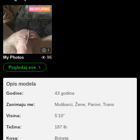
BESPLATNO
2
96
My Photos
Pogledaj sve
Opis modela
Godine:
43 godina
Zanimaju me:
Muškarci, Žene, Parovi, Trans
Visina:
5'10"
Težina:
187 lb
Kosa:
Brinete