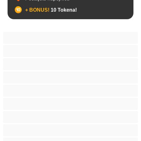
+ BONUS!
10 Tokena!
Anal
Biseksualni
Gej
Hetero
Mede
Mišićave
Najbolji za privatne
Parovi
Studenti