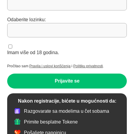
Odaberite lozinku:
Imam više od 18 godina.
Pročitao sam
Pravila i uslovi korišćenja
i
Politiku privatnosti
.
Prijavite se
Nakon registracije, bićete u mogućnosti da:
Razgovarate sa modelima u čet sobama
Primite besplatne Tokene
Pošaljete napojnicu