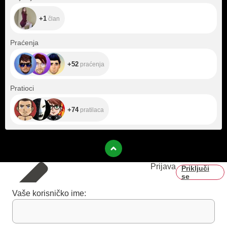
+1
član
+52
Praćenja
+52
praćenja
+74
Pratioci
+74
pratilaca
Prijava
Priključi
se
Vaše korisničko ime: