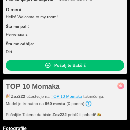
O meni
Hello! Welcome to my room!
Šta me pali:
Perversions
Šta me odbija:
Dirt
Pošaljite Bakšiš
TOP 10 Momaka
Zoz222
učestvuje na
TOP 10 Momaka
takmičenju.
Model je trenutno na
960 mestu
(0 poena).
Pošaljite Tokene da biste
Zoz222
približili
pobedi!
Fotografije